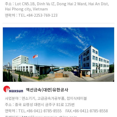
주소 : Lot CN5.1B, Dinh Vu IZ, Dong Hai 2 Ward, Hai An Dist,
Hai Phong city, Vietnam
연락처 : TEL.+84-2253-769-123
맥선금속(대련)유한공사
사업분야 : 연소기기, 고급금속가공부품, 접이식테이블
주소 : 중국 요령성 대련시 금주구 81로 125번
연락처 : TEL.+86-0411-8785-8555
FAX.+86-0411-8785-8558